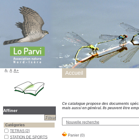
A-
A
A+
Accueil
Ce catalogue propose des documents spécialis
mais aussi en général. Ils peuvent être empr
Affiner
Nouvelle recherche
Catégories
TETRAS
[2]
STATION DE SPORTS