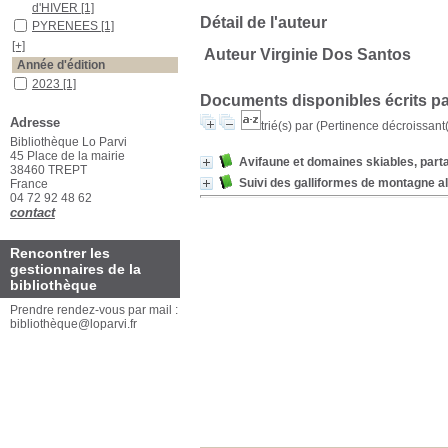
d'HIVER
[1]
Détail de l'auteur
PYRENEES
[1]
[+]
Auteur Virginie Dos Santos
Année d'édition
2023
[1]
Documents disponibles écrits pa
2021
[1]
Adresse
trié(s) par
(Pertinence décroissant(e
Auteurs
Bibliothèque Lo Parvi
Dos Santos
[1]
45 Place de la mairie
Avifaune et domaines skiables, part
Berthillot
[1]
38460 TREPT
Suivi des galliformes de montagne a
France
04 72 92 48 62
contact
Rencontrer les
gestionnaires de la
bibliothèque
Prendre rendez-vous par mail :
bibliothèque@loparvi.fr