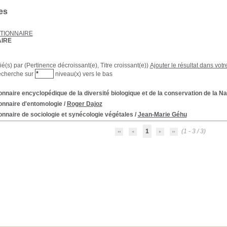
es
TIONNAIRE
AIRE
rié(s) par
(Pertinence décroissant(e), Titre croissant(e))
Ajouter le résultat dans votr
echerche sur
niveau(x) vers le bas
onnaire encyclopédique de la diversité biologique et de la conservation de la N
onnaire d'entomologie
/
Roger Dajoz
onnaire de sociologie et synécologie végétales
/
Jean-Marie Géhu
1
(1 - 3 / 3)