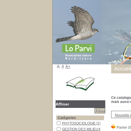
A-
A
A+
Accueil
Ce catalogue
mais aussi e
Affiner
Nouvelle 
Catégories
PHYTOSOCIOLOGIE
[1]
GESTION DES MILIEUX