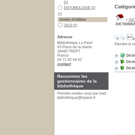
[1]
Catégori
ENTOMOLOGIE
[1]
[+]
Année d'édition
>
DIC
DICTIONN
2023
[1]
2010
[1]
Adresse
[+]
t
Bibliothèque Lo Parvi
Auteurs
Etendre la r
45 Place de la mairie
Triplet
[1]
38460 TREPT
Géhu
[1]
France
Dicti
04 72 92 48 62
[+]
Dicti
contact
Dicti
Rencontrer les
gestionnaires de la
bibliothèque
Prendre rendez-vous par mail :
bibliothèque@loparvi.fr