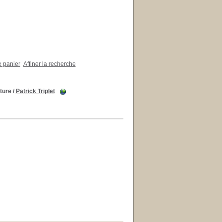
e panier
Affiner la recherche
ature
/
Patrick Triplet