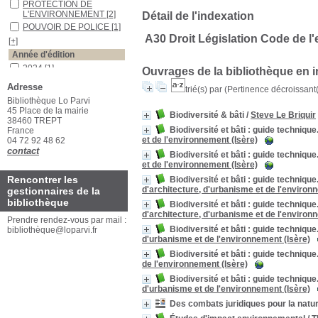
PROTECTION DE
L'ENVIRONNEMENT
[2]
Détail de l'indexation
POUVOIR DE POLICE
[1]
A30 Droit Législation Code de l
[+]
Année d'édition
2024
[1]
Ouvrages de la bibliothèque en 
2022
[1]
Adresse
trié(s) par
(Pertinence décroissant(e
[+]
Bibliothèque Lo Parvi
Auteurs
45 Place de la mairie
Biodiversité & bâti
/
Steve Le Briquir
38460 TREPT
Penarrubia
[1]
Biodiversité et bâti : guide technique.
France
Magnin
[1]
et de l'environnement (Isère)
04 72 92 48 62
contact
[+]
Biodiversité et bâti : guide techniqu
et de l'environnement (Isère)
Rencontrer les
Biodiversité et bâti : guide technique
d'architecture, d'urbanisme et de l'environ
gestionnaires de la
bibliothèque
Biodiversité et bâti : guide technique
d'architecture, d'urbanisme et de l'environ
Prendre rendez-vous par mail :
Biodiversité et bâti : guide technique
bibliothèque@loparvi.fr
d'urbanisme et de l'environnement (Isère)
Biodiversité et bâti : guide techniq
de l'environnement (Isère)
Biodiversité et bâti : guide technique
d'urbanisme et de l'environnement (Isère)
Des combats juridiques pour la natu