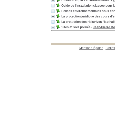
Études d'impact environnemental
/
T
Guide de l'installation classée pour 
Polices environnementales sous con
La protection juridique des cours d'
La protection des ripisylves
/
Nathali
Sites et sols pollués
/
Jean-Pierre Bo
Mentions légales
Biblio