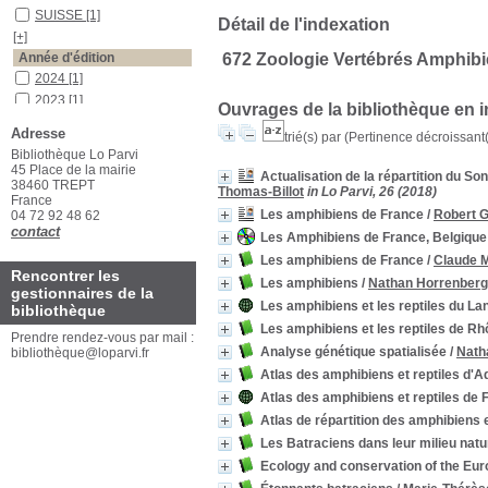
SUISSE
[1]
Détail de l'indexation
[+]
Année d'édition
672 Zoologie Vertébrés Amphib
2024
[1]
2023
[1]
Ouvrages de la bibliothèque en 
[+]
Adresse
trié(s) par
(Pertinence décroissant(e
Auteurs
Bibliothèque Lo Parvi
Vos
[1]
45 Place de la mairie
Actualisation de la répartition du S
38460 TREPT
Vacher
[1]
Thomas-Billot
in Lo Parvi, 26 (2018)
France
[+]
Les amphibiens de France
/
Robert 
04 72 92 48 62
contact
Les Amphibiens de France, Belgiqu
Les amphibiens de France
/
Claude 
Rencontrer les
Les amphibiens
/
Nathan Horrenberg
gestionnaires de la
Les amphibiens et les reptiles du La
bibliothèque
Les amphibiens et les reptiles de R
Prendre rendez-vous par mail :
Analyse génétique spatialisée
/
Natha
bibliothèque@loparvi.fr
Atlas des amphibiens et reptiles d'A
Atlas des amphibiens et reptiles de 
Atlas de répartition des amphibiens 
Les Batraciens dans leur milieu natu
Ecology and conservation of the Eur