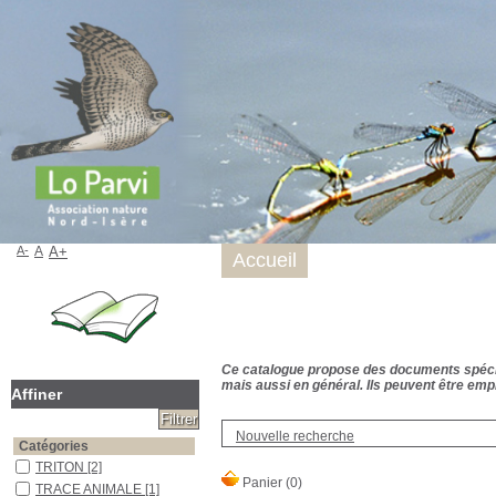
A-
A
A+
Accueil
Ce catalogue propose des documents spécialis
mais aussi en général. Ils peuvent être empr
Affiner
Nouvelle recherche
Catégories
TRITON
[2]
TRACE ANIMALE
[1]