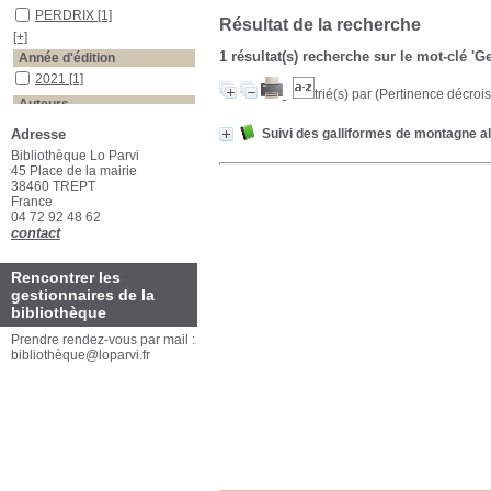
PERDRIX
[1]
Résultat de la recherche
[+]
1 résultat(s) recherche sur le mot-clé 'G
Année d'édition
2021
[1]
trié(s) par
(Pertinence décroiss
Auteurs
Dos Santos
[1]
Adresse
Suivi des galliformes de montagne a
Bibliothèque Lo Parvi
45 Place de la mairie
38460 TREPT
France
04 72 92 48 62
contact
Rencontrer les
gestionnaires de la
bibliothèque
Prendre rendez-vous par mail :
bibliothèque@loparvi.fr