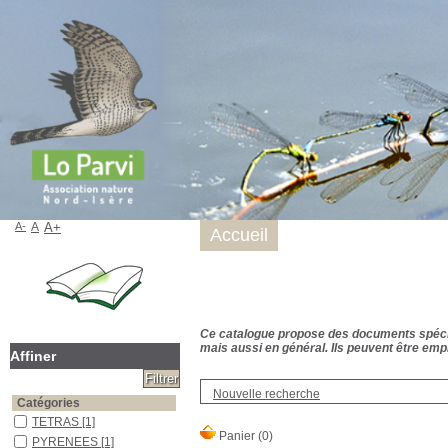
A-
A
A+
Accueil
Ce catalogue propose des documents spécialis
mais aussi en général. Ils peuvent être empr
Affiner
Nouvelle recherche
Catégories
TETRAS
[1]
PYRENEES
[1]