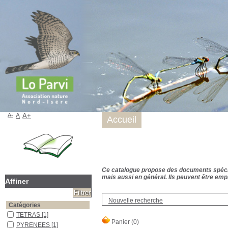
A-
A
A+
Accueil
Ce catalogue propose des documents spécialis
mais aussi en général. Ils peuvent être empr
Affiner
Nouvelle recherche
Catégories
TETRAS
[1]
PYRENEES
[1]