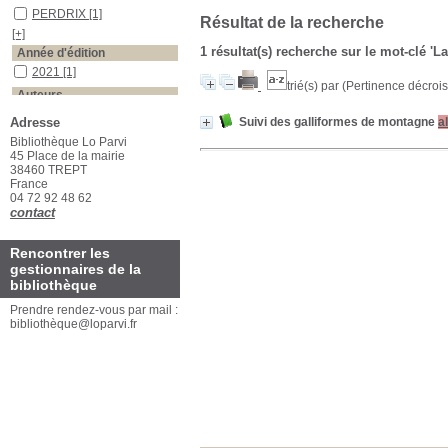
PERDRIX
[1]
Résultat de la recherche
[+]
1 résultat(s) recherche sur le mot-clé 'L
Année d'édition
2021
[1]
trié(s) par
(Pertinence décroiss
Auteurs
Dos Santos
[1]
Adresse
Suivi des galliformes de montagne
a
Bibliothèque Lo Parvi
45 Place de la mairie
38460 TREPT
France
04 72 92 48 62
contact
Rencontrer les
gestionnaires de la
bibliothèque
Prendre rendez-vous par mail :
bibliothèque@loparvi.fr