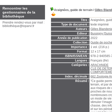
Rencontrer les
Araignées, guide de terrain
/
Gilles Bland
gestionnaires de la
bibliothèque
Titre :
Araignées, guid
Prendre rendez-vous par mail :
Type de document :
texte imprimé
bibliothèque@loparvi.fr
Auteurs :
Gilles Blandeni
Editeur :
Bussigny [Suiss
Année de publication :
2022
Collection :
Guide de poche
Importance :
1 vol. (216 p.)
Format :
12 x 17 cm
ISBN/ISSN/EAN :
978-2-940585-
Langues :
Français (
fre
)
Catégories :
ARACHNIDE
CLE DE DETE
COMPORTEME
Index. décimale :
662 Zoologie A
Résumé :
"Ce guide perme
terrain, et par d
aux risques de c
proches de nous,
nombreuses croya
un mode de vie 
stimuler l’imag
chasse, des info
et sur les péri