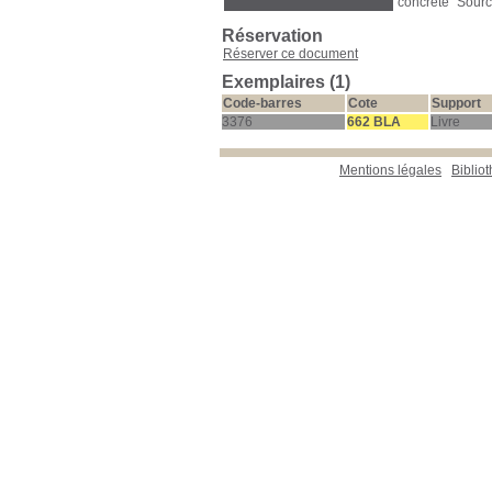
concrète" Sourc
Réservation
Réserver ce document
Exemplaires (1)
Code-barres
Cote
Support
3376
662 BLA
Livre
Mentions légales
Biblio