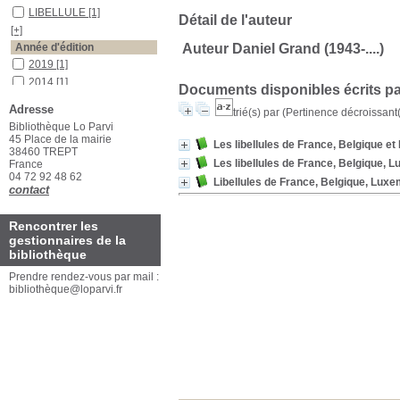
LIBELLULE
[1]
Détail de l'auteur
[+]
Année d'édition
Auteur Daniel Grand (1943-....)
2019
[1]
2014
[1]
Documents disponibles écrits pa
[+]
Adresse
trié(s) par
(Pertinence décroissant(e
Auteurs
Bibliothèque Lo Parvi
Grand
[2]
45 Place de la mairie
Les libellules de France, Belgique 
38460 TREPT
Boudot
[1]
Les libellules de France, Belgique,
France
04 72 92 48 62
Libellules de France, Belgique, Lux
contact
Rencontrer les
gestionnaires de la
bibliothèque
Prendre rendez-vous par mail :
bibliothèque@loparvi.fr