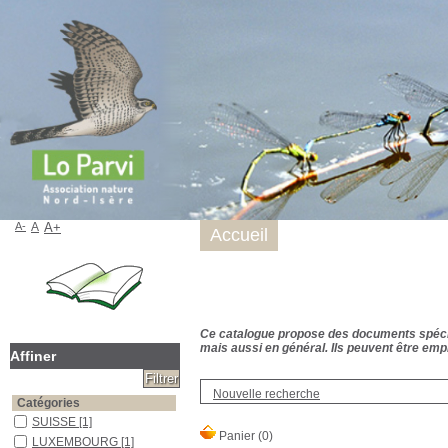
A-
A
A+
Accueil
Ce catalogue propose des documents spécialis
mais aussi en général. Ils peuvent être empr
Affiner
Nouvelle recherche
Catégories
SUISSE
[1]
LUXEMBOURG
[1]