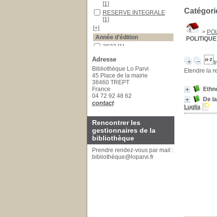
[1]
Catégori
RESERVE INTEGRALE
[1]
[+]
>
PO
Année d'édition
POLITIQU
2023
[1]
2022
[1]
Adresse
t
Auteurs
Bibliothèque Lo Parvi
Etendre la r
45 Place de la mairie
Luglia
[1]
38460 TREPT
Descola
[1]
France
Ethn
04 72 92 48 62
De la
contact
Luglia
Rencontrer les
gestionnaires de la
bibliothèque
Prendre rendez-vous par mail :
bibliothèque@loparvi.fr