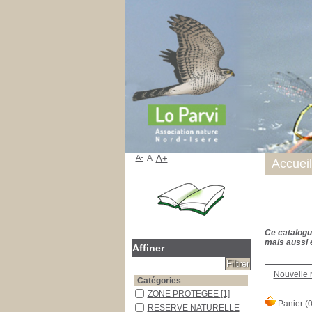
A-
A
A+
Accueil
Ce catalogue
mais aussi e
Affiner
Nouvelle 
Catégories
ZONE PROTEGEE
[1]
RESERVE NATURELLE