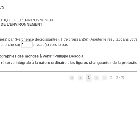
es
LITIQUE DE L'ENVIRONNEMENT
E DE L'ENVIRONNEMENT
rié(s) par
(Pertinence décroissant(e), Titre croissant(e))
Ajouter le résultat dans votr
echerche sur
niveau(x) vers le bas
ographies des mondes à venir
/
Philippe Descola
 réserve intégrale à la nature ordinaire : les figures changeantes de la protecti
1
(1 - 2 / 2)