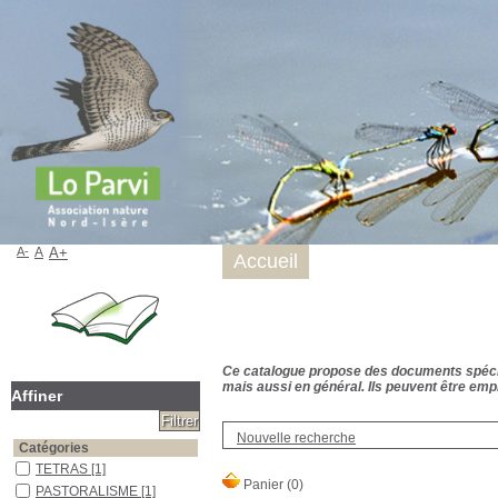
A-
A
A+
Accueil
Ce catalogue propose des documents spécialis
mais aussi en général. Ils peuvent être empr
Affiner
Nouvelle recherche
Catégories
TETRAS
[1]
PASTORALISME
[1]