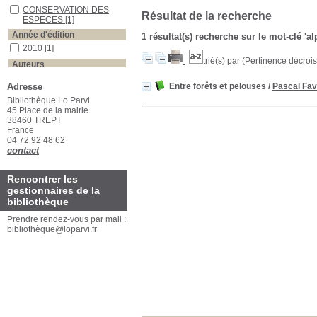
CONSERVATION DES
Résultat de la recherche
ESPECES
[1]
Année d'édition
1 résultat(s) recherche sur le mot-clé 'al
2010
[1]
trié(s) par
(Pertinence décroiss
Auteurs
Faverot
[1]
Adresse
Entre forêts et pelouses
/
Pascal Fav
Bibliothèque Lo Parvi
45 Place de la mairie
38460 TREPT
France
04 72 92 48 62
contact
Rencontrer les
gestionnaires de la
bibliothèque
Prendre rendez-vous par mail :
bibliothèque@loparvi.fr