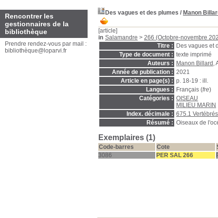
Des vagues et des plumes
/
Manon Billar
Rencontrer les
gestionnaires de la
[article]
bibliothèque
in
Salamandre
>
266 (Octobre-novembre 20
Prendre rendez-vous par mail :
Titre :
Des vagues et 
bibliothèque@loparvi.fr
Type de document :
texte imprimé
Auteurs :
Manon Billard
, 
Année de publication :
2021
Article en page(s) :
p. 18-19 : ill.
Langues :
Français (
fre
)
Catégories :
OISEAU
MILIEU MARIN
Index. décimale :
675.1 Vertébré
Résumé :
Oiseaux de l'oc
Exemplaires (1)
Code-barres
Cote
3086
PER SAL 266