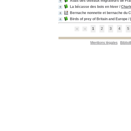
Atlas des oiseaux migrateurs de Fran
La bécasse des bois en hiver
/
Charl
Bernache nonnette et bernache du 
Birds of prey of Britain and Europe
/
1
2
3
4
5
Mentions légales
Biblio