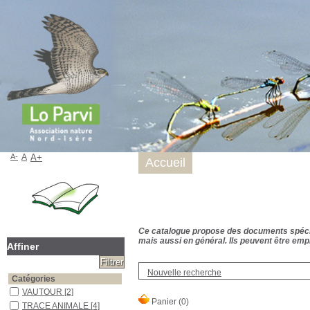
A-
A
A+
Accueil
Ce catalogue propose des documents spécialis
mais aussi en général. Ils peuvent être empr
Affiner
Nouvelle recherche
Catégories
VAUTOUR
[2]
TRACE ANIMALE
[4]