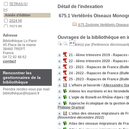
TETRAS
[1]
Détail de l'indexation
[+]
Année d'édition
675.1 Vertébrés Oiseaux Monog
2024
[4]
675 Zoologie Vertébrés Oiseaux
2023
[8]
[+]
Adresse
Ouvrages de la bibliothèque en 
Auteurs
Bibliothèque Lo Parvi
Wallace
[1]
trié(s) par
(Pertinence décroissant(e
45 Place de la mairie
38460 TREPT
Ulmer
[1]
France
[+]
21 - 4ème trimestre 2019 - Rapaces
04 72 92 48 62
contact
22 - 4ème trimestre 2020 - Rapaces
23 - 2021 - Rapaces de France
(Bulle
Rencontrer les
24 - 2022 - Rapaces de France
(Bulle
gestionnaires de la
25 - 2023 - Rapaces de France
(Bulle
bibliothèque
L'affaire pi bavarde
/
Allessandro Sta
Prendre rendez-vous par mail :
Aidons les martinets et les hirondell
bibliothèque@loparvi.fr
L'aigle de Bonelli en Rhône-Alpes
/
M
Approche écologique de la gestion de 
Philippe Granval
L'atlas des oiseaux migrateurs de 
(Novembre-décembre 2022)
Atlas des oiseaux migrateurs de Fran