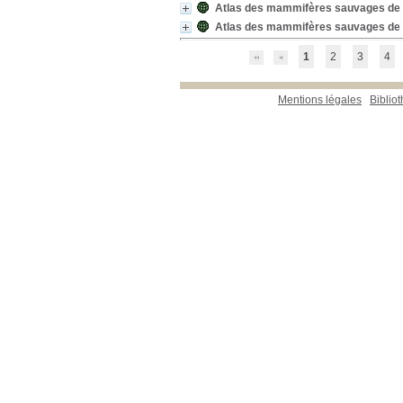
Atlas des mammifères sauvages de 
Atlas des mammifères sauvages de 
1
2
3
4
Mentions légales
Biblio