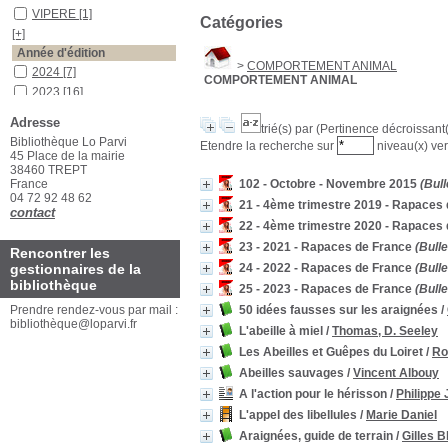
VIPERE
[1]
Catégories
[+]
Année d'édition
>
COMPORTEMENT ANIMAL
2024
[7]
COMPORTEMENT ANIMAL
2023
[16]
[+]
Adresse
trié(s) par
(Pertinence décroissant(e
Auteurs
Bibliothèque Lo Parvi
Etendre la recherche sur
niveau(x) ver
Wuillemin
[2]
45 Place de la mairie
38460 TREPT
Wallace
[1]
France
102 - Octobre - Novembre 2015
(Bull
[+]
04 72 92 48 62
21 - 4ème trimestre 2019 - Rapaces
contact
22 - 4ème trimestre 2020 - Rapaces
23 - 2021 - Rapaces de France
(Bulle
Rencontrer les
gestionnaires de la
24 - 2022 - Rapaces de France
(Bulle
bibliothèque
25 - 2023 - Rapaces de France
(Bulle
Prendre rendez-vous par mail :
50 idées fausses sur les araignées
/
bibliothèque@loparvi.fr
L'abeille à miel
/
Thomas, D. Seeley
Les Abeilles et Guêpes du Loiret
/
Ro
Abeilles sauvages
/
Vincent Albouy
A l'action pour le hérisson
/
Philippe
L'appel des libellules
/
Marie Daniel
Araignées, guide de terrain
/
Gilles B