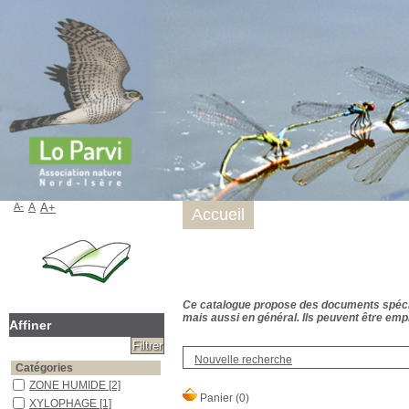
A-
A
A+
Accueil
Ce catalogue propose des documents spécialis
mais aussi en général. Ils peuvent être empr
Affiner
Nouvelle recherche
Catégories
ZONE HUMIDE
[2]
XYLOPHAGE
[1]