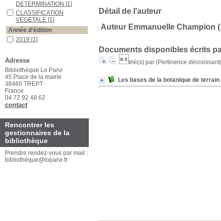
DETERMINATION
[1]
Détail de l'auteur
CLASSIFICATION
VEGETALE
[1]
Auteur Emmanuelle Champion (19.
Année d'édition
2019
[1]
Documents disponibles écrits pa
Auteurs
Adresse
Lüder
[1]
trié(s) par
(Pertinence décroissant(e
Bibliothèque Lo Parvi
45 Place de la mairie
Les bases de la botanique de terrain
38460 TREPT
France
04 72 92 48 62
contact
Rencontrer les
gestionnaires de la
bibliothèque
Prendre rendez-vous par mail :
bibliothèque@loparvi.fr