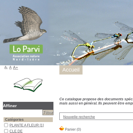
A-
A
A+
Accueil
Ce catalogue propose des documents spécialis
mais aussi en général. Ils peuvent être empr
Affiner
Nouvelle recherche
Catégories
PLANTE A FLEUR
[1]
CLE DE