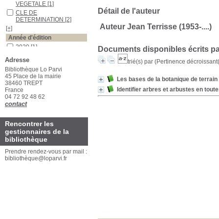
VEGETALE
[1]
Détail de l'auteur
CLE DE
DETERMINATION
[2]
Auteur Jean Terrisse (1953-....)
[+]
Année d'édition
2020
[1]
Documents disponibles écrits pa
2019
[1]
Adresse
trié(s) par
(Pertinence décroissant(e
Auteurs
Bibliothèque Lo Parvi
45 Place de la mairie
Lüder
[2]
Les bases de la botanique de terrain
38460 TREPT
Identifier arbres et arbustes en tout
France
04 72 92 48 62
contact
Rencontrer les
gestionnaires de la
bibliothèque
Prendre rendez-vous par mail :
bibliothèque@loparvi.fr