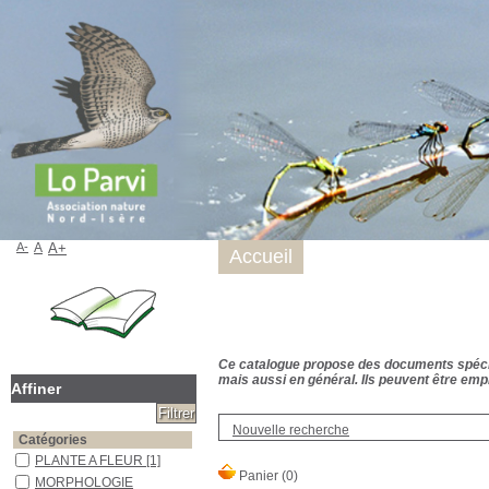
A-
A
A+
Accueil
Ce catalogue propose des documents spécialis
mais aussi en général. Ils peuvent être empr
Affiner
Nouvelle recherche
Catégories
PLANTE A FLEUR
[1]
MORPHOLOGIE