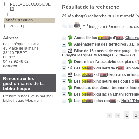
RELEVE ECOLOGIQUE
Résultat de la recherche
[2]
[+]
29 résultat(s) recherche sur le mot-clé '
Année d'édition
2022
[1]
trié(s) par
(Pertinence décroiss
2021
[1]
Adresse
Accueillir les
ois
eau
x d'
eau
/
Observa
[+]
Bibliothèque Lo Parvi
Auteurs
Aménagement des territoires
/
J.L. 
45 Place de la mairie
Trim
[1]
Bilan de 15 années de comptage : l
38460 TREPT
Evelyne Marques
in Rémiges, 7 (06/2013)
Thibault
[1]
France
04 72 92 48 62
Déterminer l'attractivité des plans d'
[+]
contact
Les
ois
eau
x du bord de l'
eau
, en hive
Les
ois
eau
x d'
eau
hivernants et les p
Rencontrer les
Les
ois
eau
x nicheurs des cours d'
e
gestionnaires de la
Résultats des dénombrements intern
bibliothèque
Les
ois
eau
x du lac
/
Nathan Horrenb
Prendre rendez-vous par mail :
bibliothèque@loparvi.fr
Les
ois
eau
x des ros
eau
x
/
Naiké Tri
1
2