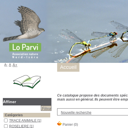
A-
A
A+
Accueil
Ce catalogue propose des documents spécialis
mais aussi en général. Ils peuvent être empr
Affiner
Nouvelle recherche
Catégories
TRACE ANIMALE
[1]
ROSELIERE
[1]