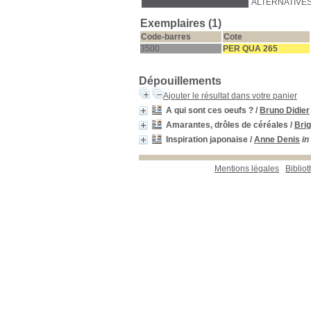
ALTERNATIVES 
Exemplaires (1)
Code-barres
Cote
3500
PER QUA 265
Dépouillements
Ajouter le résultat dans votre panier
A qui sont ces oeufs ?
/
Bruno Didier
Amarantes, drôles de céréales
/
Brig
Inspiration japonaise
/
Anne Denis
in
Mentions légales
Biblio