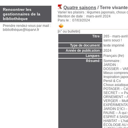
Quatre saisons
/ Terre vivante
Rencontrer les
Varier les plaisirs : légumes japonais, choux c
gestionnaires de la
Mention de date : mars-avril 2024
bibliothèque
Paru le : 07/03/2024
Prendre rendez-vous par mail :
bibliothèque@loparvi.fr
[n° ou bulletin]
Titre :
265 - mars-avril
sans souci !
Type de document :
texte imprimé
Année de publication :
2024
Langues :
Français (
fre
)
Résumé :
Sommaire :
JARDIN :
DOSSIER – VA
Mieux comprend
Inspiration jap
Persil & Co
Choux asiatiqu
POTAGER – Céler
SECRET – « Puri
ORNEMENT – Am
VERGER – Multipl
EXPÉRIMENTATIO
JARDIN D’ICI – L
FAUNE – À qui s
ESPRIT 4 SAI
HABITAT – L’hab
ÉCOLOGIE AU QU