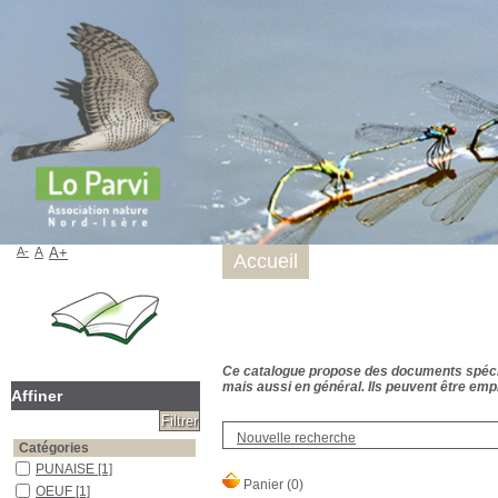
A-
A
A+
Accueil
Ce catalogue propose des documents spécialis
mais aussi en général. Ils peuvent être empr
Affiner
Nouvelle recherche
Catégories
PUNAISE
[1]
OEUF
[1]