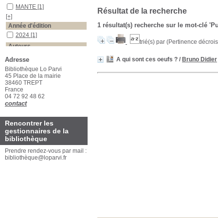
MANTE
[1]
Résultat de la recherche
[+]
1 résultat(s) recherche sur le mot-clé '
Année d'édition
2024
[1]
trié(s) par
(Pertinence décroiss
Auteurs
Didier
[1]
Adresse
A qui sont ces oeufs ?
/
Bruno Didier
Bibliothèque Lo Parvi
45 Place de la mairie
38460 TREPT
France
04 72 92 48 62
contact
Rencontrer les
gestionnaires de la
bibliothèque
Prendre rendez-vous par mail :
bibliothèque@loparvi.fr