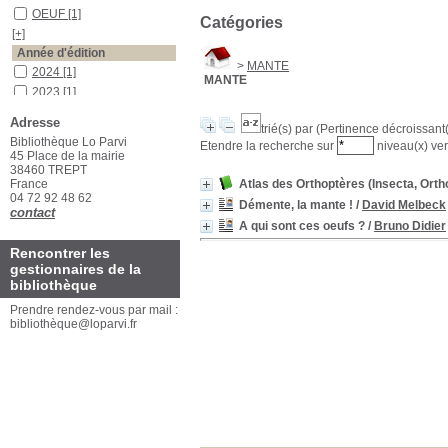
OEUF
[1]
Catégories
[+]
Année d'édition
>
MANTE
2024
[1]
MANTE
2023
[1]
[+]
Adresse
trié(s) par
(Pertinence décroissant(e
Auteurs
Bibliothèque Lo Parvi
Etendre la recherche sur
niveau(x) ver
Melbeck
[1]
45 Place de la mairie
38460 TREPT
Didier
[1]
France
Atlas des Orthoptères (Insecta, Orth
04 72 92 48 62
Démente, la mante !
/
David Melbeck
contact
A qui sont ces oeufs ?
/
Bruno Didier
Rencontrer les
gestionnaires de la
bibliothèque
Prendre rendez-vous par mail :
bibliothèque@loparvi.fr