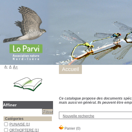
A-
A
A+
Accueil
Ce catalogue propose des documents spécialis
mais aussi en général. Ils peuvent être empr
Affiner
Nouvelle recherche
Catégories
PUNAISE
[1]
ORTHOPTERE
[1]